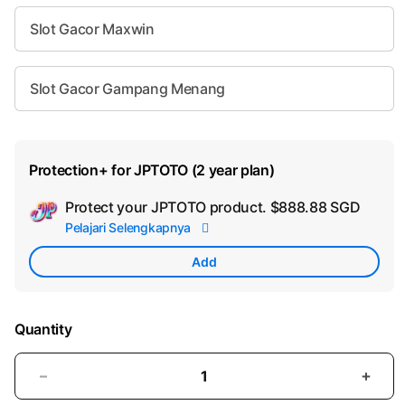
Slot Gacor Maxwin
Slot Gacor Gampang Menang
Protection+ for JPTOTO (2 year plan)
Protect your JPTOTO product.
$888.88 SGD
Add
Pelajari Selengkapnya
Appl
Care
Add
Quantity
Decrease
Incre
quantity
quant