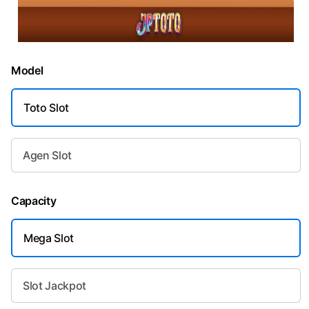
Model
Toto Slot
Agen Slot
Capacity
Mega Slot
Slot Jackpot