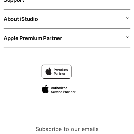
AppleCare+
SLOT GACOR
Corporate
SLOT ONLINE
About iStudio
My Account
Slot Gacor Maxwin
SITUS SLOT
Collection & Delivery
Elush Service Provider
BANDAR SLOT
Apple Premium Partner
About Us
Returns & Exchanges
Financing Options
SLOT 4D
Find an iStudio near you
Contact Us
Trade-in
SITUS SLOT
Why Shop at iStudio
FAQ
Traveller’s Reservation
Elush Corporate Website
Privacy Policy
Site Terms of Use
Subscribe to our emails