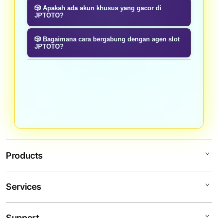
satunya link yang masih
Ya, tentu saja ada. Khusus member
gampang menang JPTOTO. Cukup
🎲 Apakah ada akun khusus yang gacor di
menyediakan depo slot 5000 rupiah.
baru dapat mengklaim hak nya
JPTOTO?
dengan cari kata kunci JPTOTO pada
sebelum memulai betting pada
mesin pencarian google Anda, lalu
Pasti! JPTOTO memberikan fitur
🎲 Bagaimana cara bergabung dengan agen slot
mesin slot online. Hubungi customer
klik daring yang memiliki logo JP
rahasia berupa akun slot gacor yang
JPTOTO?
service JPTOTO untuk membantu
bewarna biru keunguan.
berbeda pada agen toto slot lainnya.
Untuk menjadi member resmi
mencairkan bonus new member
Syarat membuat akun gacor sangat
JPTOTO bukan hal sulit, tinggal klik
100% dengan TO rendah.
gampang, daftar & gunakan deposit
bagian daftar lalu isi form sesuai
awal mega slot maxwin
data diri dengan benar kemudian
menggunakan angka unik 888
masukkan modal awal slot depo 5k.
dengan minimal 200.000, Contoh
Tunggu beberapa waktu maka akun
200.888,-.
& saldo slot 5000 Anda sudah siap
Products
untuk dimainkan.
Services
JPTOTO
AGEN SLOT
Support