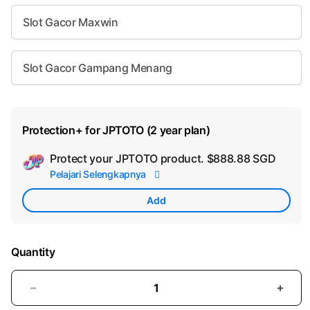
Slot Gacor Maxwin
Slot Gacor Gampang Menang
Protection+ for JPTOTO (2 year plan)
Protect your JPTOTO product.
$888.88 SGD
Add
Pelajari Selengkapnya
Appl
Care
Add
Quantity
Decrease
Incre
quantity
quant