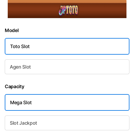
Model
Toto Slot
Agen Slot
Capacity
Mega Slot
Slot Jackpot