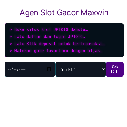
for
for
Agen Slot Gacor Maxwin
JPTOTO:
JPTO
Agen
Agen
Link
Link
Situs
Situs
> Buka situs Slot JPTOTO dahulu…
Toto
Toto
> Lalu daftar dan login JPTOTO…
Slot
Slot
> Lalu Klik deposit untuk bertransaksi…
Gacor
Gaco
> Mainkan game favoritmu dengan bijak…
Hari
Hari
Ini
Ini
Cek
RTP