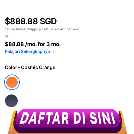
$888.88 SGD
Tax included.
Shipping
calculated at checkout.
or
$88.88
/mo. for 3 mo.
Pelajari Selengkapnya
Color
- Cosmic Orange