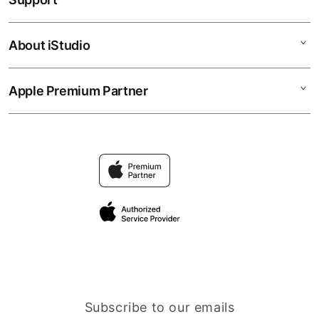
AppleCare+
SLOT GACOR
Corporate
SLOT ONLINE
About iStudio
My Account
Slot Gacor Maxwin
SITUS SLOT
Collection & Delivery
Elush Service Provider
BANDAR SLOT
Apple Premium Partner
About Us
Returns & Exchanges
Financing Options
SLOT 4D
Find an iStudio near you
Contact Us
Trade-in
SITUS SLOT
Why Shop at iStudio
FAQ
Traveller’s Reservation
Elush Corporate Website
Privacy Policy
Site Terms of Use
Subscribe to our emails