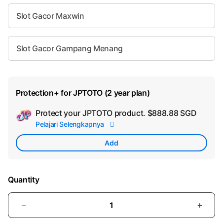
Slot Gacor Maxwin
Slot Gacor Gampang Menang
Protection+ for JPTOTO (2 year plan)
Protect your JPTOTO product.
$888.88 SGD
Add
Pelajari Selengkapnya
Appl
Care
Add
Quantity
Decrease
Incre
quantity
quant