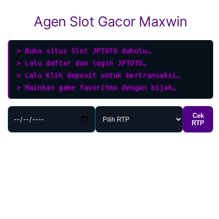
for
for
Agen Slot Gacor Maxwin
JPTOTO:
JPTO
Agen
Agen
Link
Link
Situs
Situs
> Buka situs Slot JPTOTO dahulu…
Toto
Toto
> Lalu daftar dan login JPTOTO…
Slot
Slot
> Lalu Klik deposit untuk bertransaksi…
Gacor
Gaco
> Mainkan game favoritmu dengan bijak…
Hari
Hari
Ini
Ini
Cek
RTP