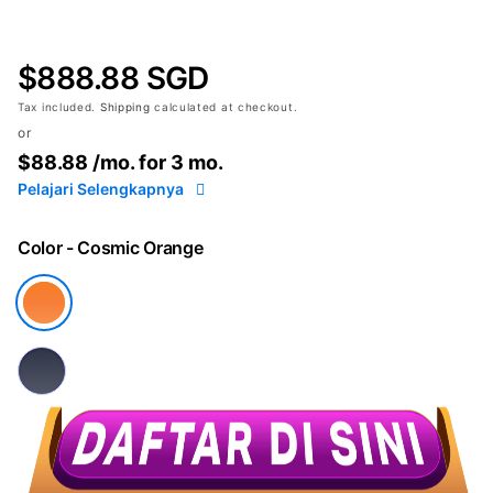
$888.88 SGD
Tax included.
Shipping
calculated at checkout.
or
$88.88
/mo. for 3 mo.
Pelajari Selengkapnya
Color
- Cosmic Orange