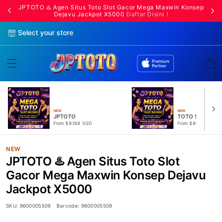
JPTOTO ♨️ Agen Situs Toto Slot Gacor Mega Maxwin Konsep
Dejavu Jackpot X5000
Daftar Disini !
Select your store
Cart
NEW
NEW
JPTOTO
TOTO SLOT
From $8.168 SGD
From $808.88 SGD
NEW
JPTOTO ♨️ Agen Situs Toto Slot
Gacor Mega Maxwin Konsep Dejavu
Jackpot X5000
SKU:
9600005509
Barcode:
9600005509