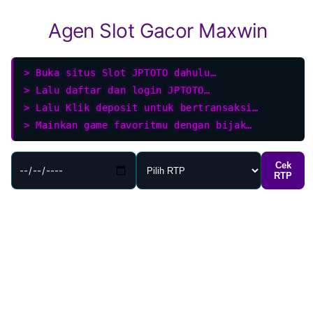
for
for
Agen Slot Gacor Maxwin
JPTOTO:
JPTO
Agen
Agen
Link
Link
Situs
Situs
> Buka situs Slot JPTOTO dahulu…
Toto
Toto
> Lalu daftar dan login JPTOTO…
Slot
Slot
> Lalu Klik deposit untuk bertransaksi…
Gacor
Gaco
> Mainkan game favoritmu dengan bijak…
Hari
Hari
Ini
Ini
Cek
RTP