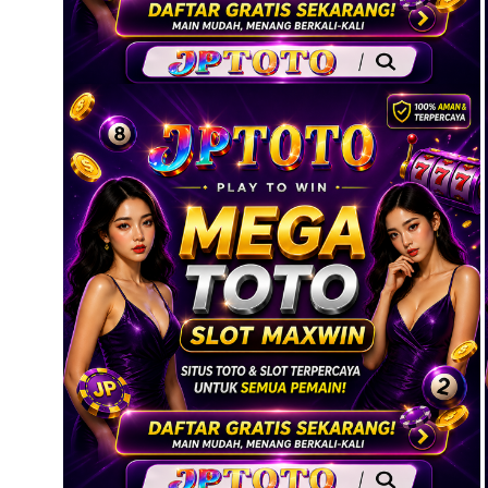
Open
media
4
in
modal