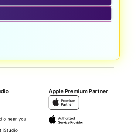
 slot lainnya. Syarat membuat akun gacor
ik 888 dengan minimal 200.000, Contoh
m sesuai data diri dengan benar kemudian
dah siap untuk dimainkan.
udio
Apple Premium Partner
udio near you
 iStudio