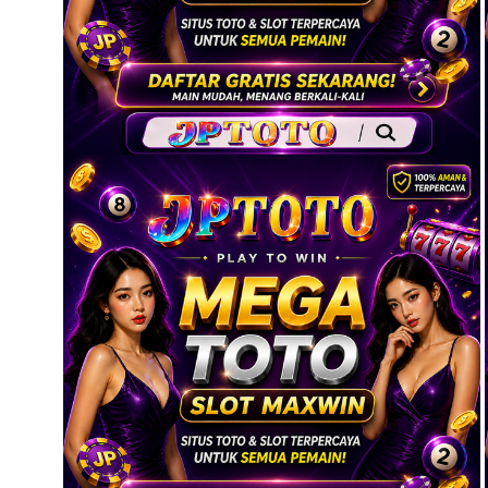
Open
media
2
in
modal