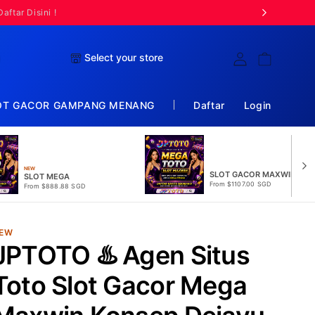
Daftar Disini !
Select your store
Log in
Cart
OT GACOR GAMPANG MENANG
Daftar
Login
NEW
SLOT GACOR MAXWIN
SLOT MEGA
From $1107.00 SGD
From $888.88 SGD
EW
JPTOTO ♨️ Agen Situs
Toto Slot Gacor Mega