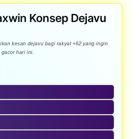
axwin Konsep Dejavu
kan kesan dejavu bagi rakyat +62 yang ingin
acor hari ini.
ermainan sangat ringan dimainkan & satu-
 dengan cari kata kunci JPTOTO pada mesin
ada mesin slot online. Hubungi customer