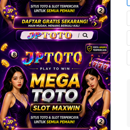
Open
media
3
in
modal