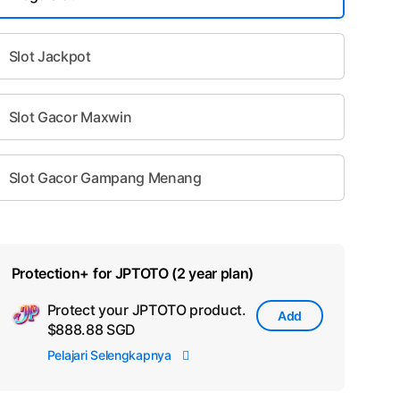
Slot Jackpot
Slot Gacor Maxwin
Slot Gacor Gampang Menang
Protection+ for JPTOTO (2 year plan)
Protect your JPTOTO product.
Add
Add
$888.88 SGD
Apple
Pelajari Selengkapnya
Care