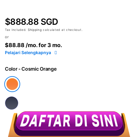
$888.88 SGD
Tax included.
Shipping
calculated at checkout.
or
$88.88
/mo. for 3 mo.
Pelajari Selengkapnya
Color
- Cosmic Orange