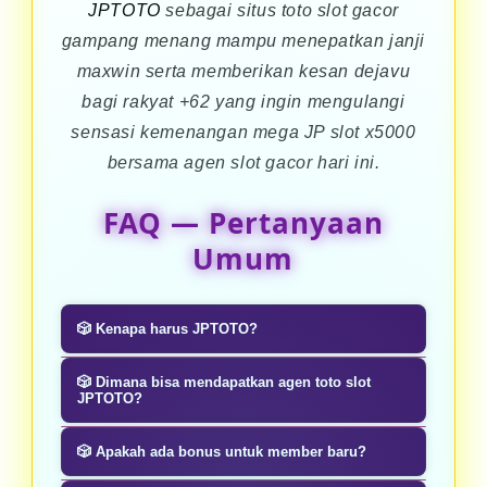
JPTOTO
sebagai situs toto slot gacor
gampang menang mampu menepatkan janji
maxwin serta memberikan kesan dejavu
bagi rakyat +62 yang ingin mengulangi
sensasi kemenangan mega JP slot x5000
bersama agen slot gacor hari ini.
FAQ — Pertanyaan
Umum
🎲 Kenapa harus JPTOTO?
Karena, JPTOTO secara keamanan
🎲 Dimana bisa mendapatkan agen toto slot
sudah terbukti aman memiliki lisensi
JPTOTO?
resmi PAGCOR & semua permainan
Mudah saja, siapa saja bisa
🎲 Apakah ada bonus untuk member baru?
sangat ringan dimainkan & satu-
mengunjungi situs resmi slot gacor