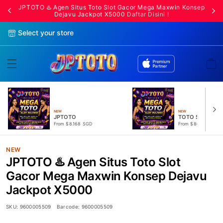
JPTOTO ♨️ Agen Situs Toto Slot Gacor Mega Maxwin Konsep
Dejavu Jackpot X5000
Daftar Disini !
Select your store
Cart
NEW
NEW
JPTOTO
TOTO SLOT
From $8.168 SGD
From $808.88 SGD
NEW
JPTOTO ♨️ Agen Situs Toto Slot
Gacor Mega Maxwin Konsep Dejavu
Jackpot X5000
SKU:
9600005509
Barcode:
9600005509