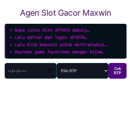
for
for
Agen Slot Gacor Maxwin
JPTOTO:
JPTO
Agen
Agen
Link
Link
Situs
Situs
> Buka situs Slot JPTOTO dahulu…
Toto
Toto
> Lalu daftar dan login JPTOTO…
Slot
Slot
> Lalu Klik deposit untuk bertransaksi…
Gacor
Gaco
> Mainkan game favoritmu dengan bijak…
Hari
Hari
Ini
Ini
Cek
RTP