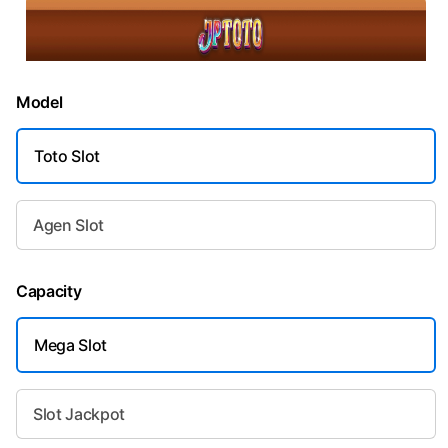
Model
Toto Slot
Agen Slot
Capacity
Mega Slot
Slot Jackpot