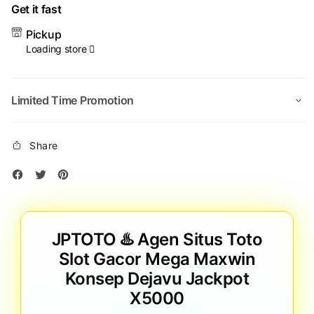
Get it fast
Pickup
Loading store
Limited Time Promotion
Share
JPTOTO ♨️ Agen Situs Toto
Slot Gacor Mega Maxwin
Konsep Dejavu Jackpot
X5000