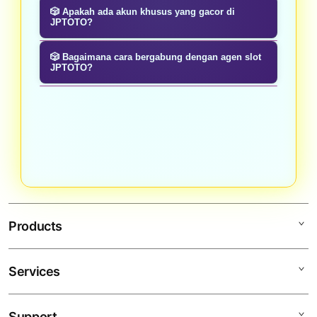
satunya link yang masih
Ya, tentu saja ada. Khusus member
gampang menang JPTOTO. Cukup
🎲 Apakah ada akun khusus yang gacor di
menyediakan depo slot 5000 rupiah.
baru dapat mengklaim hak nya
JPTOTO?
dengan cari kata kunci JPTOTO pada
sebelum memulai betting pada
mesin pencarian google Anda, lalu
Pasti! JPTOTO memberikan fitur
🎲 Bagaimana cara bergabung dengan agen slot
mesin slot online. Hubungi customer
klik daring yang memiliki logo JP
rahasia berupa akun slot gacor yang
JPTOTO?
service JPTOTO untuk membantu
bewarna biru keunguan.
berbeda pada agen toto slot lainnya.
Untuk menjadi member resmi
mencairkan bonus new member
Syarat membuat akun gacor sangat
JPTOTO bukan hal sulit, tinggal klik
100% dengan TO rendah.
gampang, daftar & gunakan deposit
bagian daftar lalu isi form sesuai
awal mega slot maxwin
data diri dengan benar kemudian
menggunakan angka unik 888
masukkan modal awal slot depo 5k.
dengan minimal 200.000, Contoh
Tunggu beberapa waktu maka akun
200.888,-.
& saldo slot 5000 Anda sudah siap
Products
untuk dimainkan.
Services
JPTOTO
AGEN SLOT
Support