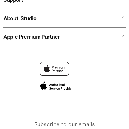
AppleCare+
SLOT GACOR
Corporate
SLOT ONLINE
About iStudio
My Account
Slot Gacor Maxwin
SITUS SLOT
Collection & Delivery
Elush Service Provider
BANDAR SLOT
Apple Premium Partner
About Us
Returns & Exchanges
Financing Options
SLOT 4D
Find an iStudio near you
Contact Us
Trade-in
SITUS SLOT
Why Shop at iStudio
FAQ
Traveller’s Reservation
Elush Corporate Website
Privacy Policy
Site Terms of Use
Subscribe to our emails