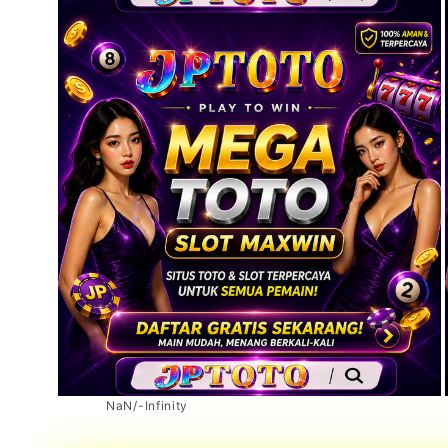
Open
media
6
in
modal
Open
of
NaN
/
-Infinity
media
8
in