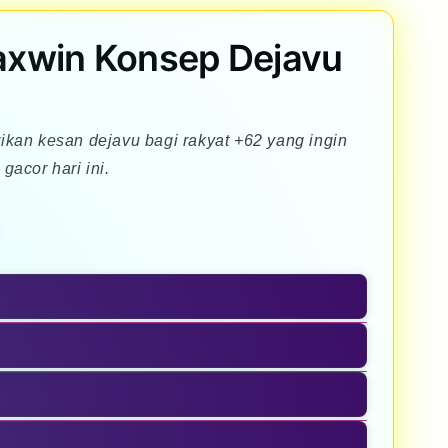
axwin Konsep Dejavu
kan kesan dejavu bagi rakyat +62 yang ingin
acor hari ini.
ermainan sangat ringan dimainkan & satu-
 dengan cari kata kunci JPTOTO pada mesin
ada mesin slot online. Hubungi customer