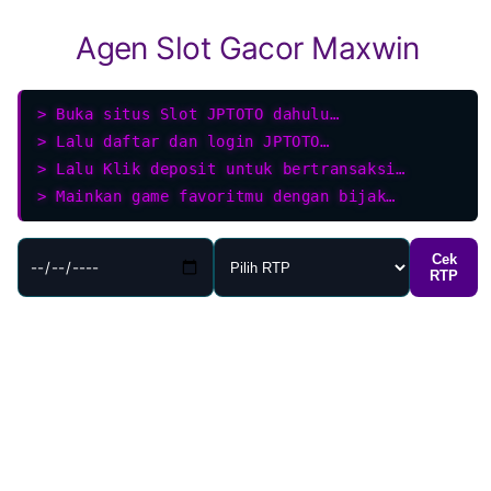
for
for
Agen Slot Gacor Maxwin
JPTOTO:
JPTO
Agen
Agen
Link
Link
Situs
Situs
> Buka situs Slot JPTOTO dahulu…
Toto
Toto
> Lalu daftar dan login JPTOTO…
Slot
Slot
> Lalu Klik deposit untuk bertransaksi…
Gacor
Gaco
> Mainkan game favoritmu dengan bijak…
Hari
Hari
Ini
Ini
Cek
RTP