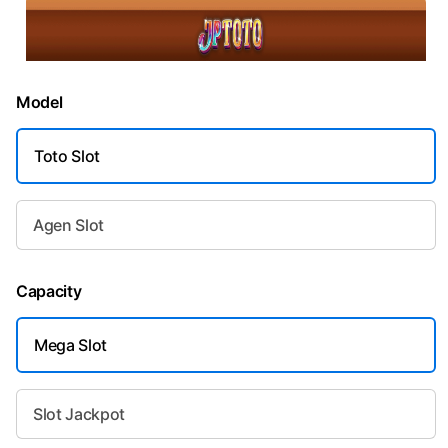
Model
Toto Slot
Agen Slot
Capacity
Mega Slot
Slot Jackpot