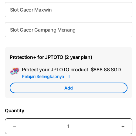
Slot Gacor Maxwin
Slot Gacor Gampang Menang
Protection+ for JPTOTO (2 year plan)
Protect your JPTOTO product.
$888.88 SGD
Add
Pelajari Selengkapnya
Appl
Care
Add
Quantity
Decrease
Incre
quantity
quant