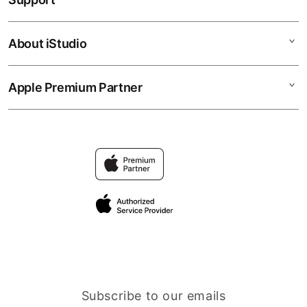
AppleCare+
SLOT GACOR
Corporate
SLOT ONLINE
About iStudio
My Account
Slot Gacor Maxwin
SITUS SLOT
Collection & Delivery
Elush Service Provider
BANDAR SLOT
Apple Premium Partner
About Us
Returns & Exchanges
Financing Options
SLOT 4D
Find an iStudio near you
Contact Us
Trade-in
SITUS SLOT
Why Shop at iStudio
FAQ
Traveller’s Reservation
Elush Corporate Website
Privacy Policy
Site Terms of Use
Subscribe to our emails