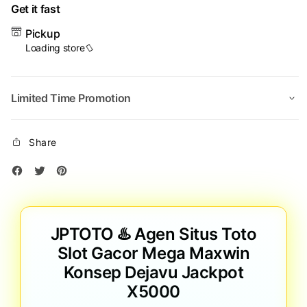
Get it fast
Pickup
Loading store
Limited Time Promotion
Share
JPTOTO ♨️ Agen Situs Toto
Slot Gacor Mega Maxwin
Konsep Dejavu Jackpot
X5000