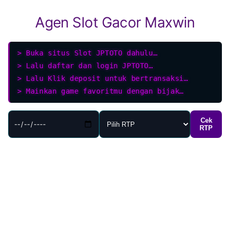
for
for
Agen Slot Gacor Maxwin
JPTOTO:
JPTO
Agen
Agen
Link
Link
Situs
Situs
> Buka situs Slot JPTOTO dahulu…
Toto
Toto
> Lalu daftar dan login JPTOTO…
Slot
Slot
> Lalu Klik deposit untuk bertransaksi…
Gacor
Gaco
> Mainkan game favoritmu dengan bijak…
Hari
Hari
Ini
Ini
Cek
RTP