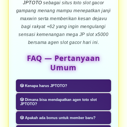
JPTOTO
sebagai situs toto slot gacor
gampang menang mampu menepatkan janji
maxwin serta memberikan kesan dejavu
bagi rakyat +62 yang ingin mengulangi
sensasi kemenangan mega JP slot x5000
bersama agen slot gacor hari ini.
FAQ — Pertanyaan
Umum
🎲 Kenapa harus JPTOTO?
Karena, JPTOTO secara keamanan
🎲 Dimana bisa mendapatkan agen toto slot
sudah terbukti aman memiliki lisensi
JPTOTO?
resmi PAGCOR & semua permainan
Mudah saja, siapa saja bisa
🎲 Apakah ada bonus untuk member baru?
sangat ringan dimainkan & satu-
mengunjungi situs resmi slot gacor