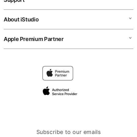
AppleCare+
SLOT GACOR
Corporate
SLOT ONLINE
About iStudio
My Account
Slot Gacor Maxwin
SITUS SLOT
Collection & Delivery
Elush Service Provider
BANDAR SLOT
Apple Premium Partner
About Us
Returns & Exchanges
Financing Options
SLOT 4D
Find an iStudio near you
Contact Us
Trade-in
SITUS SLOT
Why Shop at iStudio
FAQ
Traveller’s Reservation
Elush Corporate Website
Privacy Policy
Site Terms of Use
Subscribe to our emails