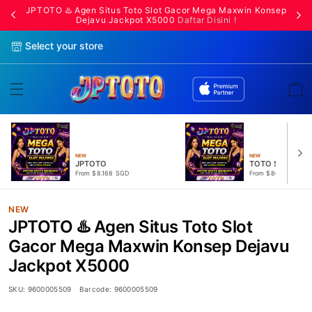
JPTOTO ♨️ Agen Situs Toto Slot Gacor Mega Maxwin Konsep
Dejavu Jackpot X5000
Daftar Disini !
Select your store
Cart
NEW
NEW
JPTOTO
TOTO SLOT
From $8.168 SGD
From $808.88 SGD
NEW
JPTOTO ♨️ Agen Situs Toto Slot
Gacor Mega Maxwin Konsep Dejavu
Jackpot X5000
SKU:
9600005509
Barcode:
9600005509