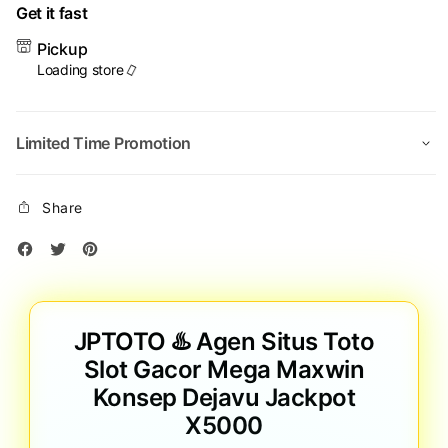
Get it fast
Pickup
Loading store
Limited Time Promotion
Share
JPTOTO ♨️ Agen Situs Toto
Slot Gacor Mega Maxwin
Konsep Dejavu Jackpot
X5000