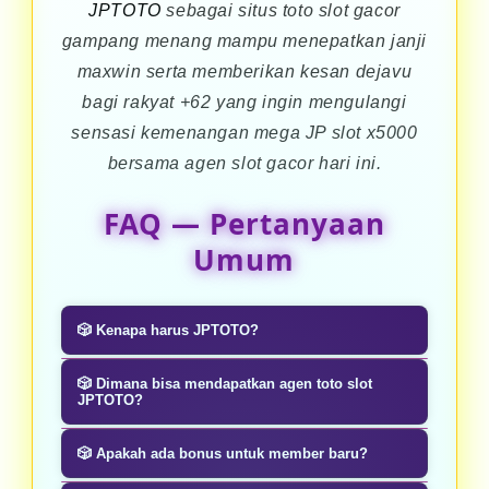
JPTOTO
sebagai situs toto slot gacor
gampang menang mampu menepatkan janji
maxwin serta memberikan kesan dejavu
bagi rakyat +62 yang ingin mengulangi
sensasi kemenangan mega JP slot x5000
bersama agen slot gacor hari ini.
FAQ — Pertanyaan
Umum
🎲 Kenapa harus JPTOTO?
Karena, JPTOTO secara keamanan
🎲 Dimana bisa mendapatkan agen toto slot
sudah terbukti aman memiliki lisensi
JPTOTO?
resmi PAGCOR & semua permainan
Mudah saja, siapa saja bisa
🎲 Apakah ada bonus untuk member baru?
sangat ringan dimainkan & satu-
mengunjungi situs resmi slot gacor