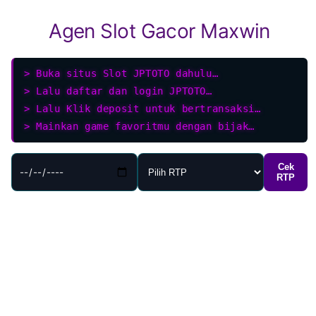
for
for
Agen Slot Gacor Maxwin
JPTOTO:
JPTO
Agen
Agen
Link
Link
Situs
Situs
> Buka situs Slot JPTOTO dahulu…
Toto
Toto
> Lalu daftar dan login JPTOTO…
Slot
Slot
> Lalu Klik deposit untuk bertransaksi…
Gacor
Gaco
> Mainkan game favoritmu dengan bijak…
Hari
Hari
Ini
Ini
Cek
RTP