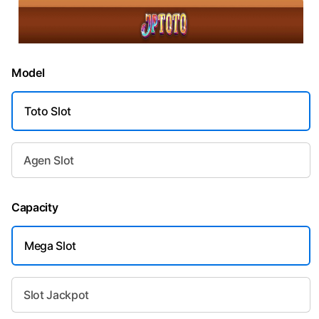
Model
Toto Slot
Agen Slot
Capacity
Mega Slot
Slot Jackpot