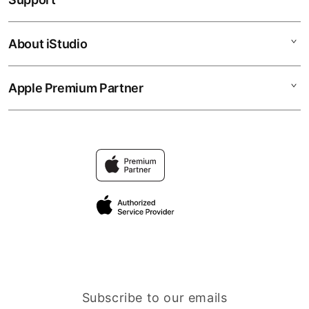
AppleCare+
SLOT GACOR
Corporate
SLOT ONLINE
About iStudio
My Account
Slot Gacor Maxwin
SITUS SLOT
Collection & Delivery
Elush Service Provider
BANDAR SLOT
Apple Premium Partner
About Us
Returns & Exchanges
Financing Options
SLOT 4D
Find an iStudio near you
Contact Us
Trade-in
SITUS SLOT
Why Shop at iStudio
FAQ
Traveller’s Reservation
Elush Corporate Website
Privacy Policy
Site Terms of Use
Subscribe to our emails