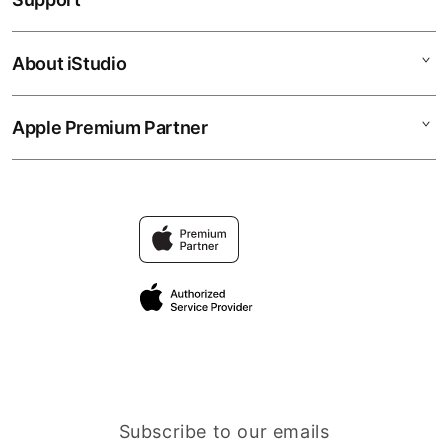
AppleCare+
SLOT GACOR
Corporate
SLOT ONLINE
About iStudio
My Account
Slot Gacor Maxwin
SITUS SLOT
Collection & Delivery
Elush Service Provider
BANDAR SLOT
Apple Premium Partner
About Us
Returns & Exchanges
Financing Options
SLOT 4D
Find an iStudio near you
Contact Us
Trade-in
SITUS SLOT
Why Shop at iStudio
FAQ
Traveller’s Reservation
Elush Corporate Website
Privacy Policy
Site Terms of Use
Subscribe to our emails