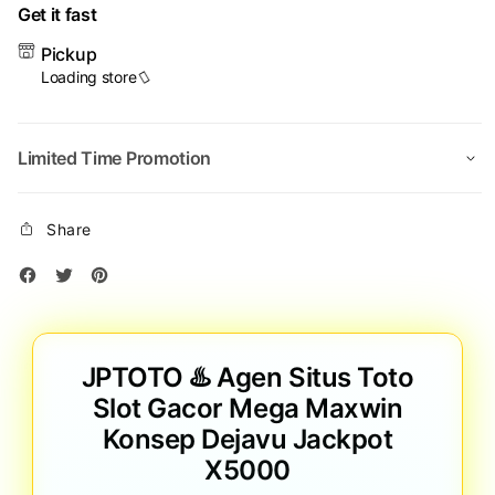
Get it fast
Pickup
Loading store
Limited Time Promotion
Share
JPTOTO ♨️ Agen Situs Toto
Slot Gacor Mega Maxwin
Konsep Dejavu Jackpot
X5000