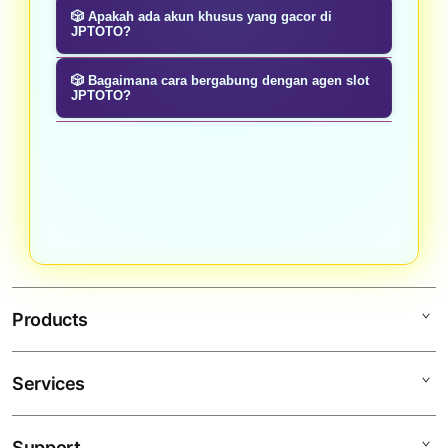
satunya link yang masih
Ya, tentu saja ada. Khusus member
gampang menang JPTOTO. Cukup
🎲 Apakah ada akun khusus yang gacor di
menyediakan depo slot 5000 rupiah.
baru dapat mengklaim hak nya
JPTOTO?
dengan cari kata kunci JPTOTO pada
sebelum memulai betting pada
mesin pencarian google Anda, lalu
Pasti! JPTOTO memberikan fitur
🎲 Bagaimana cara bergabung dengan agen slot
mesin slot online. Hubungi customer
klik daring yang memiliki logo JP
rahasia berupa akun slot gacor yang
JPTOTO?
service JPTOTO untuk membantu
bewarna biru keunguan.
berbeda pada agen toto slot lainnya.
Untuk menjadi member resmi
mencairkan bonus new member
Syarat membuat akun gacor sangat
JPTOTO bukan hal sulit, tinggal klik
100% dengan TO rendah.
gampang, daftar & gunakan deposit
bagian daftar lalu isi form sesuai
awal mega slot maxwin
data diri dengan benar kemudian
menggunakan angka unik 888
masukkan modal awal slot depo 5k.
dengan minimal 200.000, Contoh
Tunggu beberapa waktu maka akun
200.888,-.
& saldo slot 5000 Anda sudah siap
Products
untuk dimainkan.
Services
JPTOTO
AGEN SLOT
Support