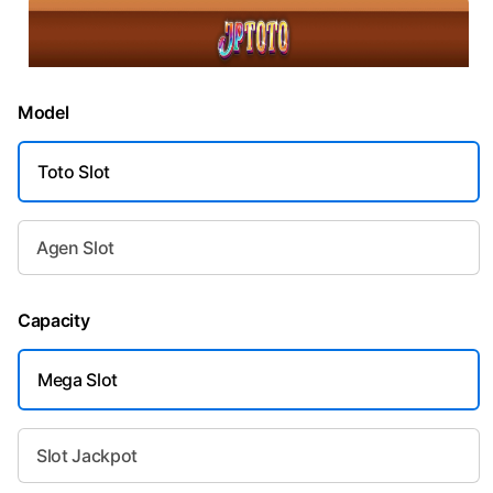
Model
Toto Slot
Agen Slot
Capacity
Mega Slot
Slot Jackpot