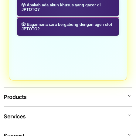
satunya link yang masih
Ya, tentu saja ada. Khusus member
gampang menang JPTOTO. Cukup
🎲 Apakah ada akun khusus yang gacor di
menyediakan depo slot 5000 rupiah.
baru dapat mengklaim hak nya
JPTOTO?
dengan cari kata kunci JPTOTO pada
sebelum memulai betting pada
mesin pencarian google Anda, lalu
Pasti! JPTOTO memberikan fitur
🎲 Bagaimana cara bergabung dengan agen slot
mesin slot online. Hubungi customer
klik daring yang memiliki logo JP
rahasia berupa akun slot gacor yang
JPTOTO?
service JPTOTO untuk membantu
bewarna biru keunguan.
berbeda pada agen toto slot lainnya.
Untuk menjadi member resmi
mencairkan bonus new member
Syarat membuat akun gacor sangat
JPTOTO bukan hal sulit, tinggal klik
100% dengan TO rendah.
gampang, daftar & gunakan deposit
bagian daftar lalu isi form sesuai
awal mega slot maxwin
data diri dengan benar kemudian
menggunakan angka unik 888
masukkan modal awal slot depo 5k.
dengan minimal 200.000, Contoh
Tunggu beberapa waktu maka akun
200.888,-.
& saldo slot 5000 Anda sudah siap
Products
untuk dimainkan.
Services
JPTOTO
AGEN SLOT
Support