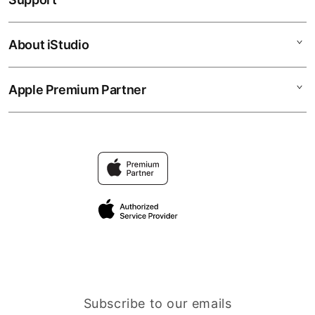
AppleCare+
SLOT GACOR
Corporate
SLOT ONLINE
About iStudio
My Account
Slot Gacor Maxwin
SITUS SLOT
Collection & Delivery
Elush Service Provider
BANDAR SLOT
Apple Premium Partner
About Us
Returns & Exchanges
Financing Options
SLOT 4D
Find an iStudio near you
Contact Us
Trade-in
SITUS SLOT
Why Shop at iStudio
FAQ
Traveller’s Reservation
Elush Corporate Website
Privacy Policy
Site Terms of Use
Subscribe to our emails