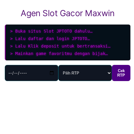
for
for
Agen Slot Gacor Maxwin
JPTOTO:
JPTO
Agen
Agen
Link
Link
Situs
Situs
> Buka situs Slot JPTOTO dahulu…
Toto
Toto
> Lalu daftar dan login JPTOTO…
Slot
Slot
> Lalu Klik deposit untuk bertransaksi…
Gacor
Gaco
> Mainkan game favoritmu dengan bijak…
Hari
Hari
Ini
Ini
Cek
RTP