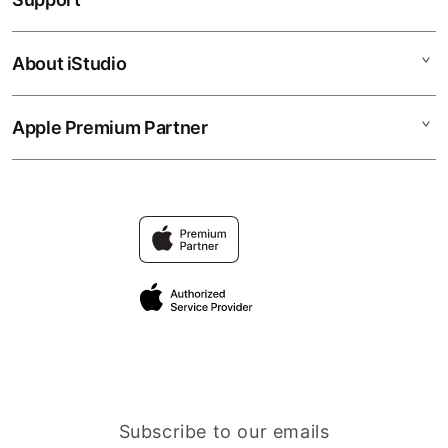
AppleCare+
SLOT GACOR
Corporate
SLOT ONLINE
About iStudio
My Account
Slot Gacor Maxwin
SITUS SLOT
Collection & Delivery
Elush Service Provider
BANDAR SLOT
Apple Premium Partner
About Us
Returns & Exchanges
Financing Options
SLOT 4D
Find an iStudio near you
Contact Us
Trade-in
SITUS SLOT
Why Shop at iStudio
FAQ
Traveller’s Reservation
Elush Corporate Website
Privacy Policy
Site Terms of Use
Subscribe to our emails