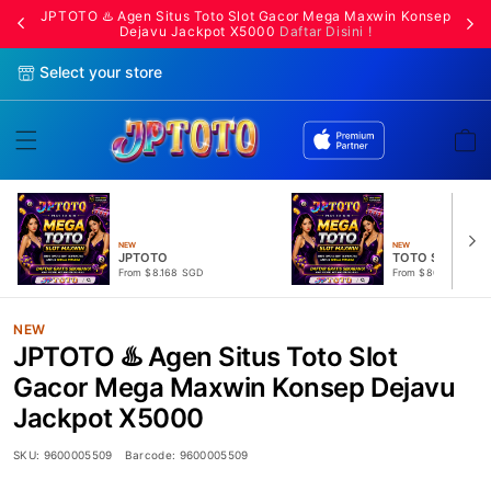
JPTOTO ♨️ Agen Situs Toto Slot Gacor Mega Maxwin Konsep
Dejavu Jackpot X5000
Daftar Disini !
Select your store
Cart
NEW
NEW
JPTOTO
TOTO SLOT
From $8.168 SGD
From $808.88 SGD
NEW
JPTOTO ♨️ Agen Situs Toto Slot
Gacor Mega Maxwin Konsep Dejavu
Jackpot X5000
SKU:
9600005509
Barcode:
9600005509