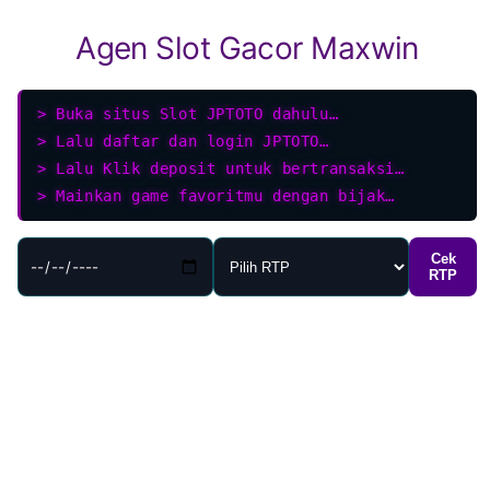
for
for
Agen Slot Gacor Maxwin
JPTOTO:
JPTO
Agen
Agen
Link
Link
Situs
Situs
> Buka situs Slot JPTOTO dahulu…
Toto
Toto
> Lalu daftar dan login JPTOTO…
Slot
Slot
> Lalu Klik deposit untuk bertransaksi…
Gacor
Gaco
> Mainkan game favoritmu dengan bijak…
Hari
Hari
Ini
Ini
Cek
RTP