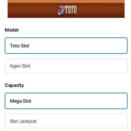
Model
Toto Slot
Agen Slot
Capacity
Mega Slot
Slot Jackpot