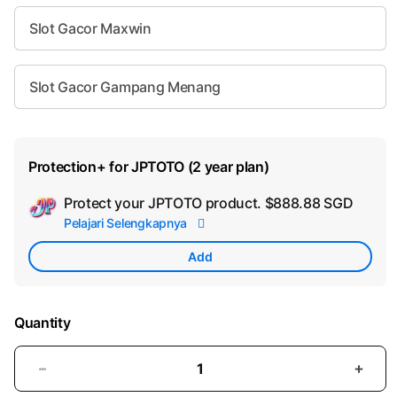
Slot Gacor Maxwin
Slot Gacor Gampang Menang
Protection+ for JPTOTO (2 year plan)
Protect your JPTOTO product.
$888.88 SGD
Add
Pelajari Selengkapnya
Appl
Care
Add
Quantity
Decrease
Incre
quantity
quant