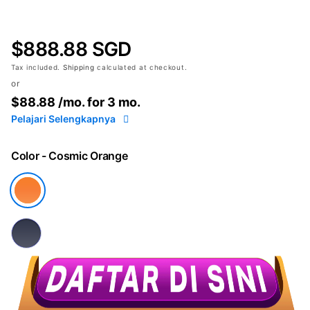
$888.88 SGD
Tax included.
Shipping
calculated at checkout.
or
$88.88
/mo. for 3 mo.
Pelajari Selengkapnya
Color
- Cosmic Orange