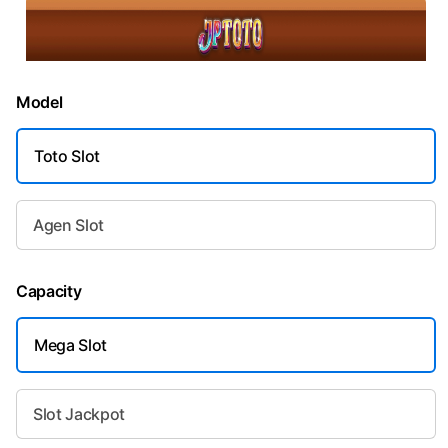
Model
Toto Slot
Agen Slot
Capacity
Mega Slot
Slot Jackpot