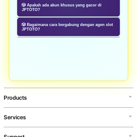
satunya link yang masih
Ya, tentu saja ada. Khusus member
gampang menang JPTOTO. Cukup
🎲 Apakah ada akun khusus yang gacor di
menyediakan depo slot 5000 rupiah.
baru dapat mengklaim hak nya
JPTOTO?
dengan cari kata kunci JPTOTO pada
sebelum memulai betting pada
mesin pencarian google Anda, lalu
Pasti! JPTOTO memberikan fitur
🎲 Bagaimana cara bergabung dengan agen slot
mesin slot online. Hubungi customer
klik daring yang memiliki logo JP
rahasia berupa akun slot gacor yang
JPTOTO?
service JPTOTO untuk membantu
bewarna biru keunguan.
berbeda pada agen toto slot lainnya.
Untuk menjadi member resmi
mencairkan bonus new member
Syarat membuat akun gacor sangat
JPTOTO bukan hal sulit, tinggal klik
100% dengan TO rendah.
gampang, daftar & gunakan deposit
bagian daftar lalu isi form sesuai
awal mega slot maxwin
data diri dengan benar kemudian
menggunakan angka unik 888
masukkan modal awal slot depo 5k.
dengan minimal 200.000, Contoh
Tunggu beberapa waktu maka akun
200.888,-.
& saldo slot 5000 Anda sudah siap
Products
untuk dimainkan.
Services
JPTOTO
AGEN SLOT
Support