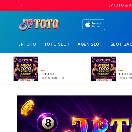
JPTOTO ♨️ A
JPTOTO
TOTO SLOT
AGEN SLOT
SLOT GA
NEW
NEW
JPTOTO
TOTO S
From $8.168 SGD
From $80
Skip to
product
information