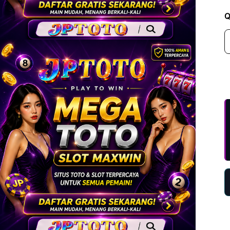
Q
Open
media
5
in
modal