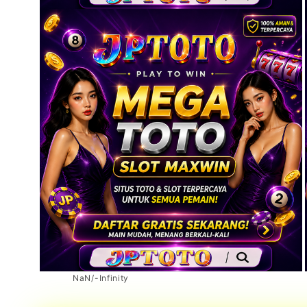
Open
media
6
in
modal
Open
of
NaN
/
-Infinity
media
8
in