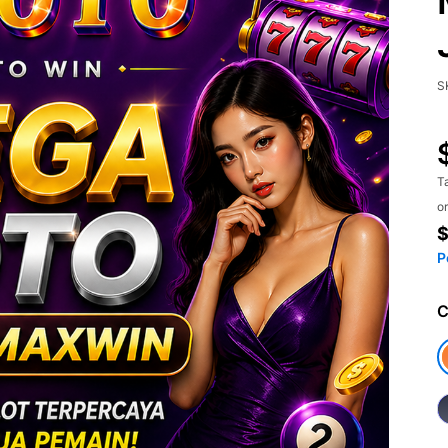
S
T
o
P
C