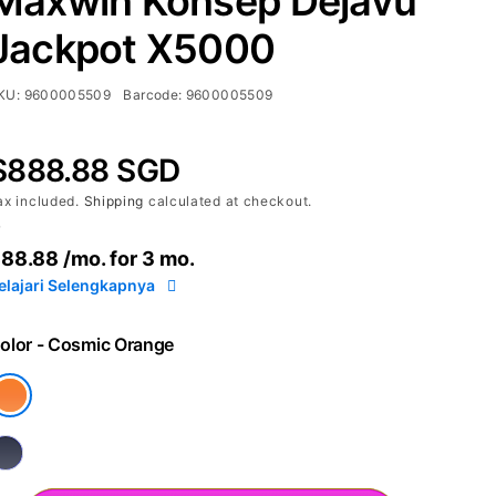
Maxwin Konsep Dejavu
Jackpot X5000
KU:
9600005509
Barcode:
9600005509
$888.88 SGD
ax included.
Shipping
calculated at checkout.
r
$88.88
/mo. for 3 mo.
elajari Selengkapnya
olor
- Cosmic Orange