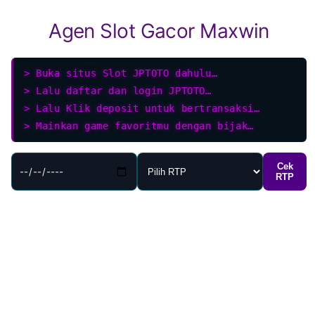
for
for
Agen Slot Gacor Maxwin
JPTOTO:
JPTO
Agen
Agen
Link
Link
Situs
Situs
> Buka situs Slot JPTOTO dahulu…
Toto
Toto
> Lalu daftar dan login JPTOTO…
Slot
Slot
> Lalu Klik deposit untuk bertransaksi…
Gacor
Gaco
> Mainkan game favoritmu dengan bijak…
Hari
Hari
Ini
Ini
Cek
RTP