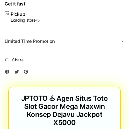
Get it fast
Pickup
Loading store
Limited Time Promotion
Share
JPTOTO ♨️ Agen Situs Toto
Slot Gacor Mega Maxwin
Konsep Dejavu Jackpot
X5000