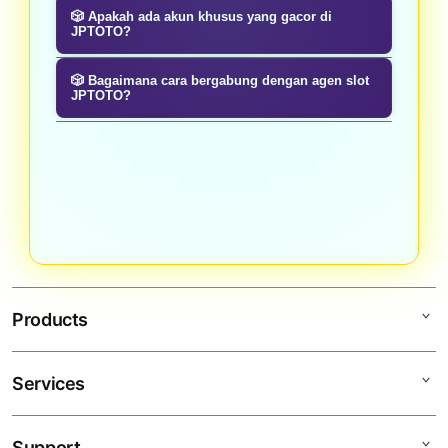
satunya link yang masih
Ya, tentu saja ada. Khusus member
gampang menang JPTOTO. Cukup
🎲 Apakah ada akun khusus yang gacor di
menyediakan depo slot 5000 rupiah.
baru dapat mengklaim hak nya
JPTOTO?
dengan cari kata kunci JPTOTO pada
sebelum memulai betting pada
mesin pencarian google Anda, lalu
Pasti! JPTOTO memberikan fitur
🎲 Bagaimana cara bergabung dengan agen slot
mesin slot online. Hubungi customer
klik daring yang memiliki logo JP
rahasia berupa akun slot gacor yang
JPTOTO?
service JPTOTO untuk membantu
bewarna biru keunguan.
berbeda pada agen toto slot lainnya.
Untuk menjadi member resmi
mencairkan bonus new member
Syarat membuat akun gacor sangat
JPTOTO bukan hal sulit, tinggal klik
100% dengan TO rendah.
gampang, daftar & gunakan deposit
bagian daftar lalu isi form sesuai
awal mega slot maxwin
data diri dengan benar kemudian
menggunakan angka unik 888
masukkan modal awal slot depo 5k.
dengan minimal 200.000, Contoh
Tunggu beberapa waktu maka akun
200.888,-.
& saldo slot 5000 Anda sudah siap
Products
untuk dimainkan.
Services
JPTOTO
AGEN SLOT
Support