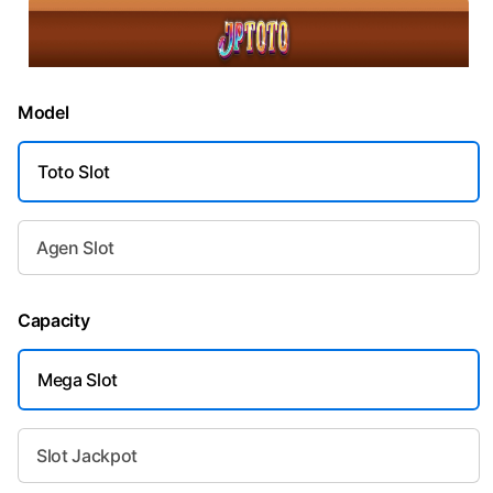
Model
Toto Slot
Agen Slot
Capacity
Mega Slot
Slot Jackpot