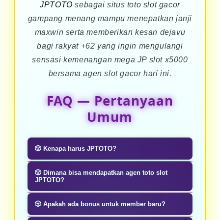
JPTOTO
sebagai situs toto slot gacor
gampang menang mampu menepatkan janji
maxwin serta memberikan kesan dejavu
bagi rakyat +62 yang ingin mengulangi
sensasi kemenangan mega JP slot x5000
bersama agen slot gacor hari ini.
FAQ — Pertanyaan
Umum
🎲 Kenapa harus JPTOTO?
Karena, JPTOTO secara keamanan
🎲 Dimana bisa mendapatkan agen toto slot
sudah terbukti aman memiliki lisensi
JPTOTO?
resmi PAGCOR & semua permainan
Mudah saja, siapa saja bisa
🎲 Apakah ada bonus untuk member baru?
sangat ringan dimainkan & satu-
mengunjungi situs resmi slot gacor