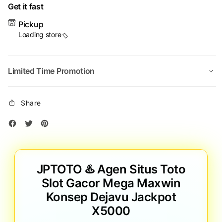
Get it fast
Pickup
Loading store
Limited Time Promotion
Share
JPTOTO ♨️ Agen Situs Toto
Slot Gacor Mega Maxwin
Konsep Dejavu Jackpot
X5000