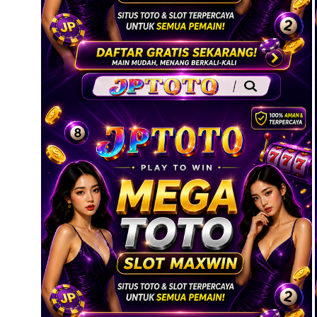
Open
media
2
in
modal