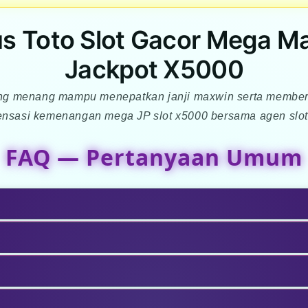
modal
us Toto Slot Gacor Mega M
Jackpot X5000
ang menang mampu menepatkan janji maxwin serta memberi
nsasi kemenangan mega JP slot x5000 bersama agen slot g
FAQ — Pertanyaan Umum
rbukti aman memiliki lisensi resmi PAGCOR & semua p
slot 5000 rupiah.
situs resmi slot gacor gampang menang JPTOTO. Cukup
ng memiliki logo JP bewarna biru keunguan.
 dapat mengklaim hak nya sebelum memulai betting p