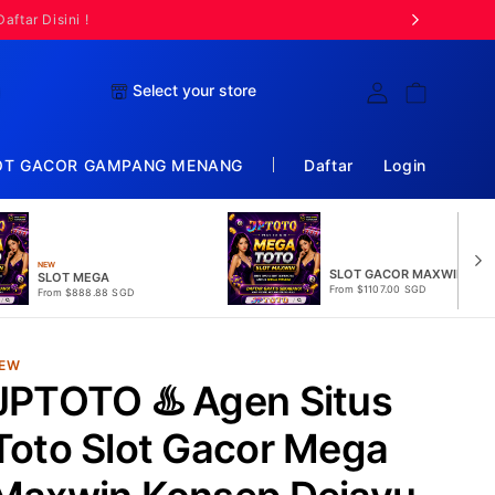
Daftar Disini !
Select your store
Log in
Cart
OT GACOR GAMPANG MENANG
Daftar
Login
NEW
SLOT GACOR MAXWIN
SLOT MEGA
From $1107.00 SGD
From $888.88 SGD
EW
JPTOTO ♨️ Agen Situs
Toto Slot Gacor Mega