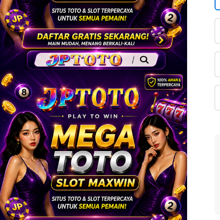
Open
media
3
in
modal