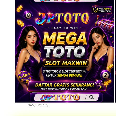
Open
media
6
in
modal
Open
of
NaN
/
-Infinity
media
8
in