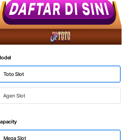
odel
Toto Slot
Agen Slot
apacity
Mega Slot