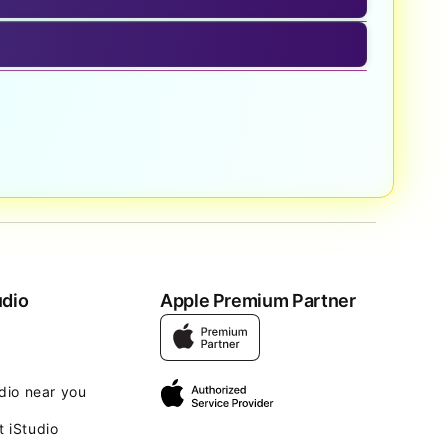
 slot lainnya. Syarat membuat akun gacor
ik 888 dengan minimal 200.000, Contoh
m sesuai data diri dengan benar kemudian
dah siap untuk dimainkan.
udio
Apple Premium Partner
udio near you
 iStudio