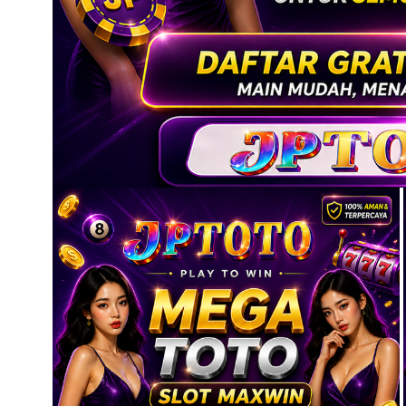
Open
media
1
in
modal