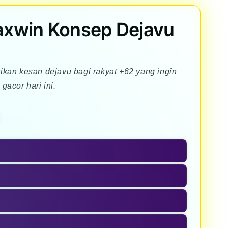
axwin Konsep Dejavu
kan kesan dejavu bagi rakyat +62 yang ingin
acor hari ini.
ermainan sangat ringan dimainkan & satu-
 dengan cari kata kunci JPTOTO pada mesin
ada mesin slot online. Hubungi customer