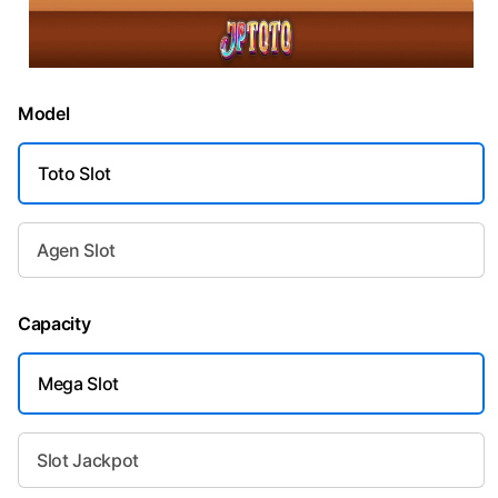
Model
Toto Slot
Agen Slot
Capacity
Mega Slot
Slot Jackpot