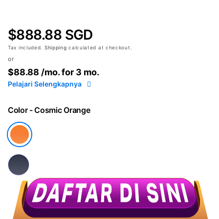
$888.88 SGD
Tax included.
Shipping
calculated at checkout.
or
$88.88
/mo. for 3 mo.
Pelajari Selengkapnya
Color
- Cosmic Orange