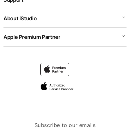
AppleCare+
SLOT GACOR
Corporate
SLOT ONLINE
About iStudio
My Account
Slot Gacor Maxwin
SITUS SLOT
Collection & Delivery
Elush Service Provider
BANDAR SLOT
Apple Premium Partner
About Us
Returns & Exchanges
Financing Options
SLOT 4D
Find an iStudio near you
Contact Us
Trade-in
SITUS SLOT
Why Shop at iStudio
FAQ
Traveller’s Reservation
Elush Corporate Website
Privacy Policy
Site Terms of Use
Subscribe to our emails