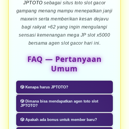
JPTOTO
sebagai situs toto slot gacor
gampang menang mampu menepatkan janji
maxwin serta memberikan kesan dejavu
bagi rakyat +62 yang ingin mengulangi
sensasi kemenangan mega JP slot x5000
bersama agen slot gacor hari ini.
FAQ — Pertanyaan
Umum
🎲 Kenapa harus JPTOTO?
Karena, JPTOTO secara keamanan
🎲 Dimana bisa mendapatkan agen toto slot
sudah terbukti aman memiliki lisensi
JPTOTO?
resmi PAGCOR & semua permainan
Mudah saja, siapa saja bisa
🎲 Apakah ada bonus untuk member baru?
sangat ringan dimainkan & satu-
mengunjungi situs resmi slot gacor