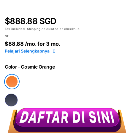
$888.88 SGD
Tax included.
Shipping
calculated at checkout.
or
$88.88
/mo. for 3 mo.
Pelajari Selengkapnya
Color
- Cosmic Orange