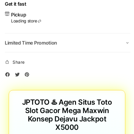
Get it fast
Pickup
Loading store
Limited Time Promotion
Share
JPTOTO ♨️ Agen Situs Toto
Slot Gacor Mega Maxwin
Konsep Dejavu Jackpot
X5000